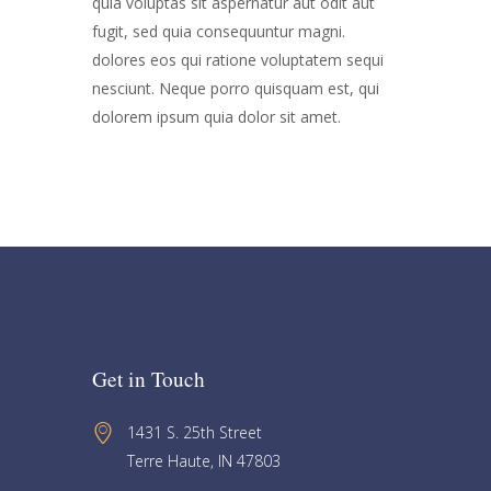
quia voluptas sit aspernatur aut odit aut
fugit, sed quia consequuntur magni.
dolores eos qui ratione voluptatem sequi
nesciunt. Neque porro quisquam est, qui
dolorem ipsum quia dolor sit amet.
Get in Touch
1431 S. 25th Street 
Terre Haute, IN 47803