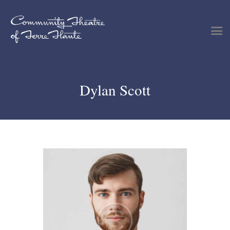
Dylan Scott
Shows & Events
Plan Your Visit
Tickets
Get Involved
Support
About