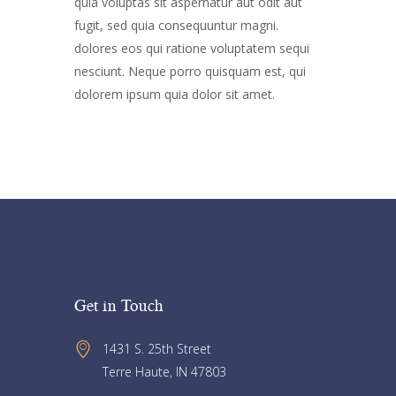
quia voluptas sit aspernatur aut odit aut
fugit, sed quia consequuntur magni.
dolores eos qui ratione voluptatem sequi
nesciunt. Neque porro quisquam est, qui
dolorem ipsum quia dolor sit amet.
Get in Touch
1431 S. 25th Street 
Terre Haute, IN 47803