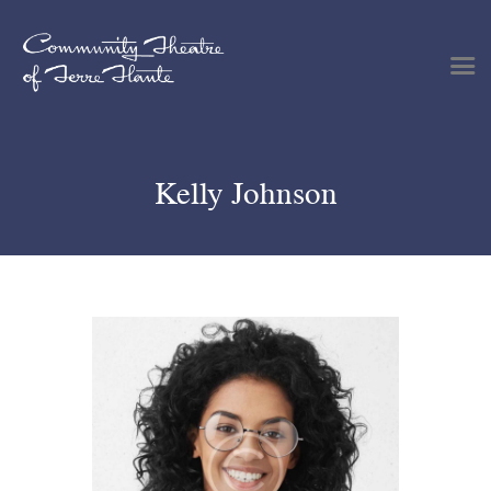
Shows & Events
Kelly Johnson
Plan Your Visit
Tickets
Get Involved
Support
About